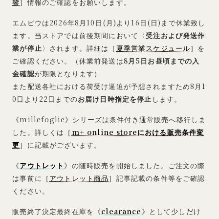
響
］情報のご確認をお願いします。
エムピウは2026年8月10日(月)より16日(日)まで休業致し
ます。当ストアでは前後期間において〈
受注および発送作
業が停止
〉されます。詳細は［
夏季営業スケジュール
］を
ご確認ください。（休業前発送は
8月5日お昼頃までの入
金確認
が期限となります）
また配送各社における荷受け逼迫が予想されますため8月1
0日より22日までの
お届け日時指定を停止
します。
《millefoglie》シリーズは条件付き通常販売へ移行しま
した。詳しくは［
m+ online storeにおける販売条件変
更
］に記載がございます。
《
アウトレット
》の随時販売を開始しました。ご注文の際
は事前に［
アウトレット商品
］記事記載の条件等をご確認
ください。
販売終了決定最終在庫を《
clearance
》として少しだけ